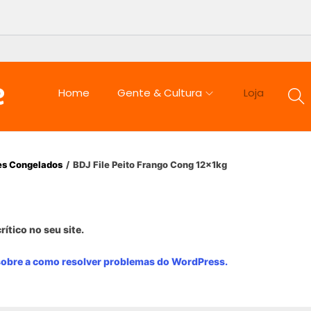
Home
Gente & Cultura
Loja
es Congelados
/
BDJ File Peito Frango Cong 12x1kg
rítico no seu site.
sobre a como resolver problemas do WordPress.