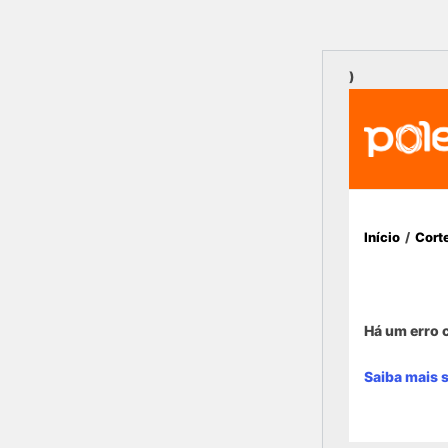
)
Início
/
Cort
Há um erro c
Saiba mais 