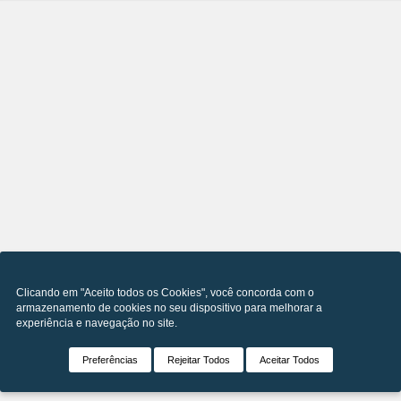
Clicando em "Aceito todos os Cookies", você concorda com o
armazenamento de cookies no seu dispositivo para melhorar a
experiência e navegação no site.
Preferências
Rejeitar Todos
Aceitar Todos