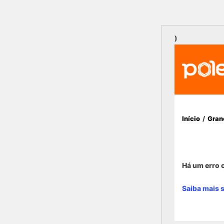
)
Início
/
Gran
Há um erro c
Saiba mais 