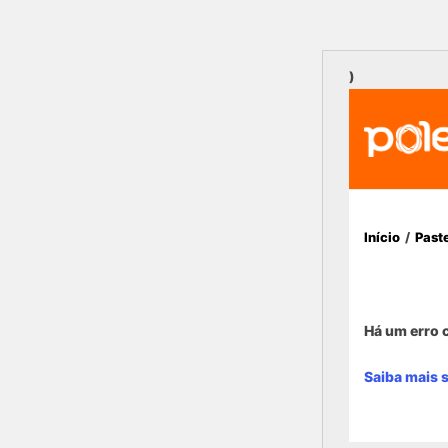
)
Início
/
Past
Há um erro c
Saiba mais 