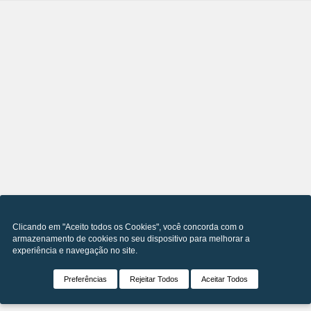
Clicando em "Aceito todos os Cookies", você concorda com o
armazenamento de cookies no seu dispositivo para melhorar a
experiência e navegação no site.
Preferências
Rejeitar Todos
Aceitar Todos