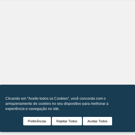
Clicando em "Aceito todos os Cookies", você concorda com o
armazenamento de cookies no seu dispositivo para melhorar a
experiência e navegação no site.
Preferências
Rejeitar Todos
Aceitar Todos