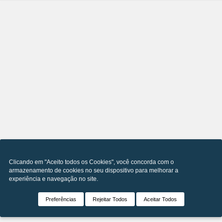
Clicando em "Aceito todos os Cookies", você concorda com o
armazenamento de cookies no seu dispositivo para melhorar a
experiência e navegação no site.
Preferências
Rejeitar Todos
Aceitar Todos