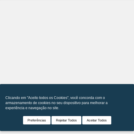
Clicando em "Aceito todos os Cookies", você concorda com o
armazenamento de cookies no seu dispositivo para melhorar a
experiência e navegação no site.
Preferências
Rejeitar Todos
Aceitar Todos