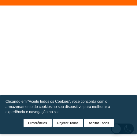
Clicando em "Aceito todos os Cookies", você concorda com o
armazenamento de cookies no seu dispositivo para melhorar a
experiência e navegação no site.
Preferências
Rejeitar Todos
Aceitar Todos